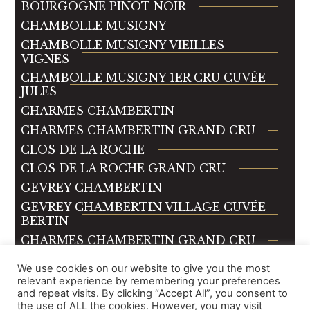
BOURGOGNE PINOT NOIR
CHAMBOLLE MUSIGNY
CHAMBOLLE MUSIGNY VIEILLES
VIGNES
CHAMBOLLE MUSIGNY 1ER CRU CUVÉE
JULES
CHARMES CHAMBERTIN
CHARMES CHAMBERTIN GRAND CRU
CLOS DE LA ROCHE
CLOS DE LA ROCHE GRAND CRU
GEVREY CHAMBERTIN
GEVREY CHAMBERTIN VILLAGE CUVÉE
BERTIN
CHARMES CHAMBERTIN GRAND CRU
MOREY SAINT DENIS
We use cookies on our website to give you the most
MOREY SAINT DENIS VIEILLES VIGNES
relevant experience by remembering your preferences
and repeat visits. By clicking “Accept All”, you consent to
MOREY SAINT DENIS EN LA RUE DE
the use of ALL the cookies. However, you may visit