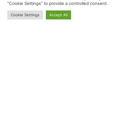
VERGY
"Cookie Settings" to provide a controlled consent.
Cookie Settings
Accept All
MOREY SAINT DENIS 1ER CRU
MOREY SAINT DENIS 1ER CRU LES
CHENEVERY
MOREY SAINT DENIS 1ER CRU LES
FACONNIERES
MOREY SAINT DENIS 1ER CRU LES
GENAVRIERES
MOREY SAINT DENIS 1ER CRU AUX
CHARMES
MOREY SAINT DENIS 1ER CRU LES
CHEZEAUX
CLOS DE LA ROCHE
CLOS DE LA ROCHE GRAND CRU
CLOS SAINT DENIS
CLOS SAINT DENIS GRAND CRU